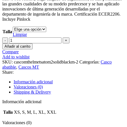
las grandes cualidades de su modelo predecesor y se han aplicado
innovaciones de última generación desarrolladas por el
departamento de ingeniería de la marca. Certificación ECER2206.
Incluye Pinlock
Talla
Limpiar
Casco
MT
Añadir al carrito
Helmets
Compare
Atom
Add to wishlist
2
SKU:
cascomthelmetsatom2solidblackm-2
Categorías:
Casco
SV
abatible
,
Cascos MT
Destiny
Share:
Gris/Verde
cantidad
Información adicional
Valoraciones (0)
Shipping & Delivery
Información adicional
Talla
XS, S, M, L, XL, XXL
Valoraciones (0)