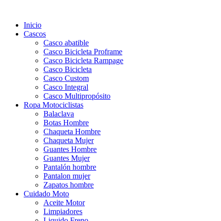
Inicio
Cascos
Casco abatible
Casco Bicicleta Proframe
Casco Bicicleta Rampage
Casco Bicicleta
Casco Custom
Casco Integral
Casco Multipropósito
Ropa Motociclistas
Balaclava
Botas Hombre
Chaqueta Hombre
Chaqueta Mujer
Guantes Hombre
Guantes Mujer
Pantalón hombre
Pantalon mujer
Zapatos hombre
Cuidado Moto
Aceite Motor
Limpiadores
Liquido Freno