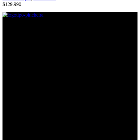
$
129.990
Direcciones
Lira #605, Esquina Argomedo, Contacto: Mayerlin Silva.
Lira #639, Esquina Ricaurte, Contacto: Nestór Romero
Lira #889, Esquina Coquimbo, Contacto: Karla Pájaro
Horarios
Horario:
Lunes a jueves desde las 10:00 a 18:30 hrs.
viernes desde las 10:00 a 18:00 hrs.
Sábados de 10:00 a 15:00
Contacto
Gonzalo Pincheira
:
+56 9 8484 3825