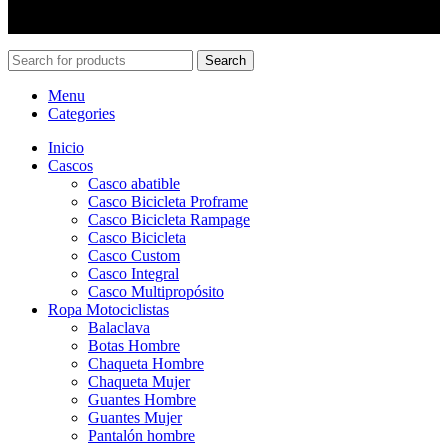
ventas@pincheiramotos.cl
Search
Menu
Categories
Inicio
Cascos
Casco abatible
Casco Bicicleta Proframe
Casco Bicicleta Rampage
Casco Bicicleta
Casco Custom
Casco Integral
Casco Multipropósito
Ropa Motociclistas
Balaclava
Botas Hombre
Chaqueta Hombre
Chaqueta Mujer
Guantes Hombre
Guantes Mujer
Pantalón hombre