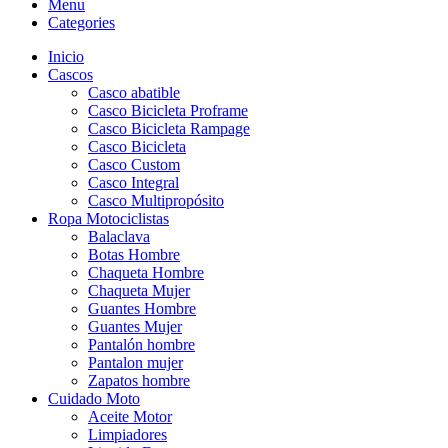
Menu
Categories
Inicio
Cascos
Casco abatible
Casco Bicicleta Proframe
Casco Bicicleta Rampage
Casco Bicicleta
Casco Custom
Casco Integral
Casco Multipropósito
Ropa Motociclistas
Balaclava
Botas Hombre
Chaqueta Hombre
Chaqueta Mujer
Guantes Hombre
Guantes Mujer
Pantalón hombre
Pantalon mujer
Zapatos hombre
Cuidado Moto
Aceite Motor
Limpiadores