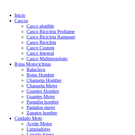
Inicio
Cascos
Casco abatible
Casco Bicicleta Proframe
Casco Bicicleta Rampage
Casco Bicicleta
Casco Custom
Casco Integral
Casco Multipropósito
Ropa Motociclistas
Balaclava
Botas Hombre
Chaqueta Hombre
Chaqueta Mujer
Guantes Hombre
Guantes Mujer
Pantalón hombre
Pantalon mujer
Zapatos hombre
Cuidado Moto
Aceite Motor
Limpiadores
Liquido Freno