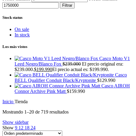
Filtrar
Stock status
On sale
In stock
Los más vistos
Casco Moto V1
Leed Negro/Blanco Fox
$
239.000
El precio original era:
$239.000.
$
199.990
El precio actual es: $199.990.
Casco
BELL Qualifier Conduit Black/Kryptonite
$
129.990
Casco AIROH
Connor Archive Pink Matt
$
159.990
Inicio
Tienda
Mostrando 1–20 de 719 resultados
Show sidebar
Show
9
12
18
24