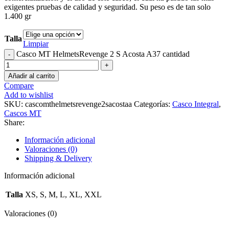
exigentes pruebas de calidad y seguridad. Su peso es de tan solo
1.400 gr
Talla
Limpiar
Casco MT HelmetsRevenge 2 S Acosta A37 cantidad
Añadir al carrito
Compare
Add to wishlist
SKU:
cascomthelmetsrevenge2sacostaa
Categorías:
Casco Integral
,
Cascos MT
Share:
Información adicional
Valoraciones (0)
Shipping & Delivery
Información adicional
Talla
XS, S, M, L, XL, XXL
Valoraciones (0)