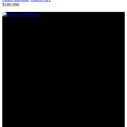
$
189.990
Direcciones
Lira #605, Esquina Argomedo, Contacto: Mayerlin Silva.
Lira #639, Esquina Ricaurte, Contacto: Nestór Romero
Lira #889, Esquina Coquimbo, Contacto: Karla Pájaro
Horarios
Horario:
Lunes a jueves desde las 10:00 a 18:30 hrs.
viernes desde las 10:00 a 18:00 hrs.
Sábados de 10:00 a 15:00
Contacto
Gonzalo Pincheira
:
+56 9 8484 3825