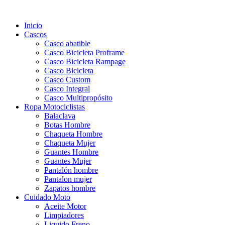
Inicio
Cascos
Casco abatible
Casco Bicicleta Proframe
Casco Bicicleta Rampage
Casco Bicicleta
Casco Custom
Casco Integral
Casco Multipropósito
Ropa Motociclistas
Balaclava
Botas Hombre
Chaqueta Hombre
Chaqueta Mujer
Guantes Hombre
Guantes Mujer
Pantalón hombre
Pantalon mujer
Zapatos hombre
Cuidado Moto
Aceite Motor
Limpiadores
Liquido Freno