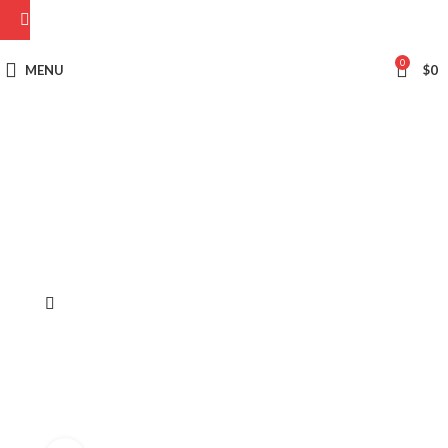
0
MENU
$
0