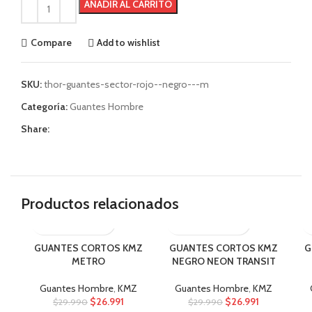
AÑADIR AL CARRITO
Compare
Add to wishlist
SKU:
thor-guantes-sector-rojo--negro---m
Categoría:
Guantes Hombre
Share:
Productos relacionados
GUANTES CORTOS KMZ
GUANTES CORTOS KMZ
G
METRO
NEGRO NEON TRANSIT
Guantes Hombre
,
KMZ
Guantes Hombre
,
KMZ
$
26.991
$
26.991
$
29.990
$
29.990