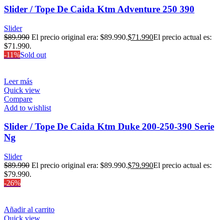
Slider / Tope De Caida Ktm Adventure 250 390
Slider
$
89.990
El precio original era: $89.990.
$
71.990
El precio actual es:
$71.990.
-11%
Sold out
Leer más
Quick view
Compare
Add to wishlist
Slider / Tope De Caida Ktm Duke 200-250-390 Serie
Ng
Slider
$
89.990
El precio original era: $89.990.
$
79.990
El precio actual es:
$79.990.
-26%
Añadir al carrito
Quick view