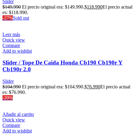
Slider
$
149.990
El precio original era: $149.990.
$
118.990
El precio actual
es: $118.990.
-27%
Sold out
Leer más
Quick view
Compare
Add to wishlist
Slider / Tope De Caida Honda Cb190 Cb190r Y
Cb190r 2.0
Slider
$
104.990
El precio original era: $104.990.
$
76.990
El precio actual
es: $76.990.
-20%
Añadir al carrito
Quick view
Compare
Add to wishlist