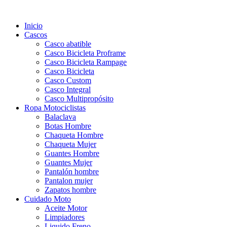
Inicio
Cascos
Casco abatible
Casco Bicicleta Proframe
Casco Bicicleta Rampage
Casco Bicicleta
Casco Custom
Casco Integral
Casco Multipropósito
Ropa Motociclistas
Balaclava
Botas Hombre
Chaqueta Hombre
Chaqueta Mujer
Guantes Hombre
Guantes Mujer
Pantalón hombre
Pantalon mujer
Zapatos hombre
Cuidado Moto
Aceite Motor
Limpiadores
Liquido Freno