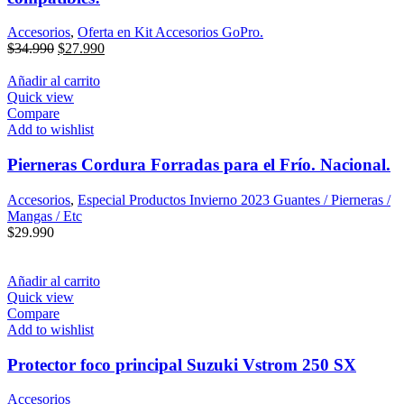
Accesorios
,
Oferta en Kit Accesorios GoPro.
El
El
$
34.990
$
27.990
precio
precio
original
actual
Añadir al carrito
era:
es:
Quick view
$34.990.
$27.990.
Compare
Add to wishlist
Pierneras Cordura Forradas para el Frío. Nacional.
Accesorios
,
Especial Productos Invierno 2023 Guantes / Pierneras /
Mangas / Etc
$
29.990
Añadir al carrito
Quick view
Compare
Add to wishlist
Protector foco principal Suzuki Vstrom 250 SX
Accesorios