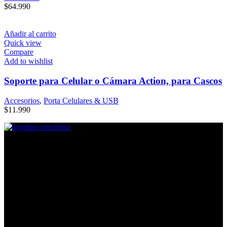
$
64.990
Añadir al carrito
Quick view
Compare
Add to wishlist
Soporte para Celular o Cámara Action, para Cascos
Accesorios
,
Porta Celulares & USB
$
11.990
Direcciones
Lira #605, Esquina Argomedo, Contacto: Mayerlin Silva.
Lira #639, Esquina Ricaurte, Contacto: Nestór Romero
Lira #889, Esquina Coquimbo, Contacto: Karla Pájaro
Horarios