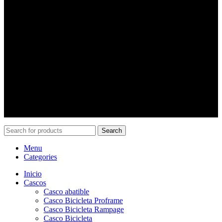
Horario:
Lunes a jueves desde las 10:00 a 18:30 hrs.
viernes desde las 10:00 a 18:00 hrs.
Sábados de 10:00 a 15:00
Contacto
Gonzalo Pincheira
:
+56 9 8484 3825
ventas@pincheiramotos.cl
Search
Menu
Categories
Inicio
Cascos
Casco abatible
Casco Bicicleta Proframe
Casco Bicicleta Rampage
Casco Bicicleta