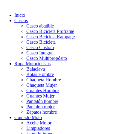
Inicio
Cascos
Casco abatible
Casco Bicicleta Proframe
Casco Bicicleta Rampage
Casco Bicicleta
Casco Custom
Casco Integral
Casco Multipropósito
Ropa Motociclistas
Balaclava
Botas Hombre
Chaqueta Hombre
Chaqueta Mujer
Guantes Hombre
Guantes Mujer
Pantalón hombre
Pantalon mujer
Zapatos hombre
Cuidado Moto
Aceite Motor
Limpiadores
Liquido Freno