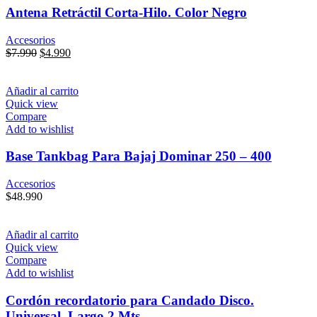
Antena Retráctil Corta-Hilo. Color Negro
Accesorios
El
El
$
7.990
$
4.990
precio
precio
original
actual
era:
es:
Añadir al carrito
$7.990.
$4.990.
Quick view
Compare
Add to wishlist
Base Tankbag Para Bajaj Dominar 250 – 400
Accesorios
$
48.990
Añadir al carrito
Quick view
Compare
Add to wishlist
Cordón recordatorio para Candado Disco.
Universal. Largo 2 Mts