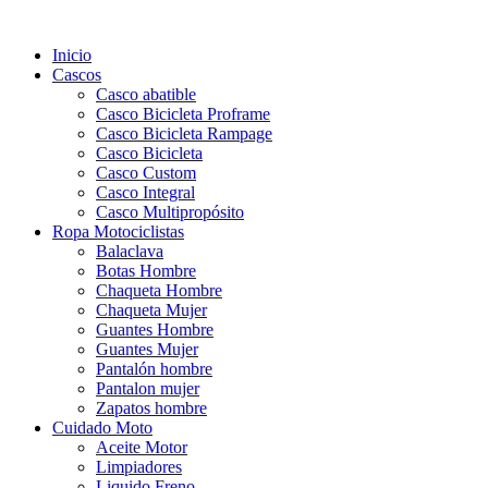
Inicio
Cascos
Casco abatible
Casco Bicicleta Proframe
Casco Bicicleta Rampage
Casco Bicicleta
Casco Custom
Casco Integral
Casco Multipropósito
Ropa Motociclistas
Balaclava
Botas Hombre
Chaqueta Hombre
Chaqueta Mujer
Guantes Hombre
Guantes Mujer
Pantalón hombre
Pantalon mujer
Zapatos hombre
Cuidado Moto
Aceite Motor
Limpiadores
Liquido Freno