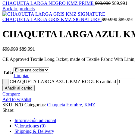
CHAQUETA LARGA NEGRO KMZ PRIME
$
99.990
$
89.991
Back to products
CHAQUETA LARGA GRIS KMZ SIGNATURE
$
99.990
$
89.991
CHAQUETA LARGA AZUL K
$
99.990
$
89.991
CE Approved Textile Long Jacket, made of Textile Fabric With Lini
Talla
Limpiar
CHAQUETA LARGA AZUL KMZ ROGUE cantidad
Añadir al carrito
Compare
Add to wishlist
SKU:
N/D
Categorías:
Chaqueta Hombre
,
KMZ
Share:
Información adicional
Valoraciones (0)
Shipping & Delivery