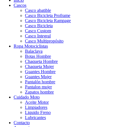
Inicio
Cascos
Casco abatible
Casco Bicicleta Proframe
Casco Bicicleta Rampage
Casco Bicicleta
Casco Custom
Casco Integral
Casco Multipropósito
Ropa Motociclistas
Balaclava
Botas Hombre
Chaqueta Hombre
Chaqueta Mujer
Guantes Hombre
Guantes Mujer
Pantalón hombre
Pantalon mujer
Zapatos hombre
Cuidado Moto
Aceite Motor
Limpiadores
Liquido Freno
Lubricantes
Contacto