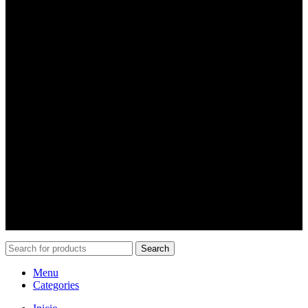
Lira #639, Esquina Ricaurte, Contacto: Nestór Romero
Lira #889, Esquina Coquimbo, Contacto: Karla Pájaro
Horarios
Horario:
Lunes a jueves desde las 10:00 a 18:30 hrs.
viernes desde las 10:00 a 18:00 hrs.
Sábados de 10:00 a 15:00
Contacto
Gonzalo Pincheira
:
+56 9 8484 3825
ventas@pincheiramotos.cl
Search
Menu
Categories