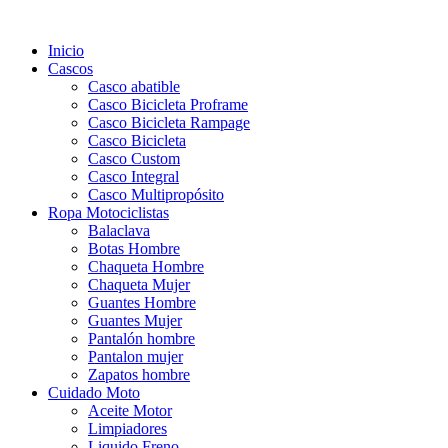
Inicio
Cascos
Casco abatible
Casco Bicicleta Proframe
Casco Bicicleta Rampage
Casco Bicicleta
Casco Custom
Casco Integral
Casco Multipropósito
Ropa Motociclistas
Balaclava
Botas Hombre
Chaqueta Hombre
Chaqueta Mujer
Guantes Hombre
Guantes Mujer
Pantalón hombre
Pantalon mujer
Zapatos hombre
Cuidado Moto
Aceite Motor
Limpiadores
Liquido Freno