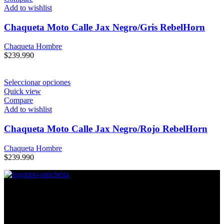
Add to wishlist
Chaqueta Moto Calle Jax Negro/Gris RebelHorn
Chaqueta Hombre
$
239.990
Seleccionar opciones
Quick view
Compare
Add to wishlist
Chaqueta Moto Calle Jax Negro/Rojo RebelHorn
Chaqueta Hombre
$
239.990
Direcciones
Lira #605, Esquina Argomedo, Contacto: Mayerlin Silva.