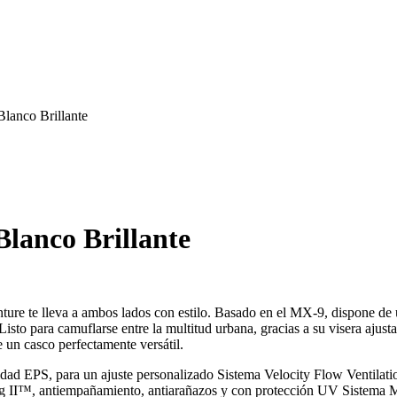
anco Brillante
lanco Brillante
ture te lleva a ambos lados con estilo. Basado en el MX-9, dispone de u
sto para camuflarse entre la multitud urbana, gracias a su visera ajust
un casco perfectamente versátil.
idad EPS, para un ajuste personalizado Sistema Velocity Flow Ventila
g II™, antiempañamiento, antiarañazos y con protección UV Sistema MIPS