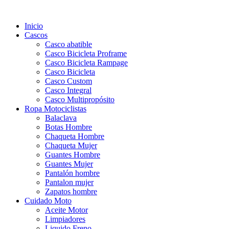
Inicio
Cascos
Casco abatible
Casco Bicicleta Proframe
Casco Bicicleta Rampage
Casco Bicicleta
Casco Custom
Casco Integral
Casco Multipropósito
Ropa Motociclistas
Balaclava
Botas Hombre
Chaqueta Hombre
Chaqueta Mujer
Guantes Hombre
Guantes Mujer
Pantalón hombre
Pantalon mujer
Zapatos hombre
Cuidado Moto
Aceite Motor
Limpiadores
Liquido Freno