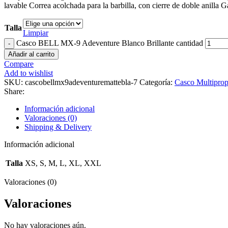
lavable Correa acolchada para la barbilla, con cierre de doble anilla
Talla
Limpiar
Casco BELL MX-9 Adeventure Blanco Brillante cantidad
Añadir al carrito
Compare
Add to wishlist
SKU:
cascobellmx9adeventuremattebla-7
Categoría:
Casco Multiprop
Share:
Información adicional
Valoraciones (0)
Shipping & Delivery
Información adicional
Talla
XS, S, M, L, XL, XXL
Valoraciones (0)
Valoraciones
No hay valoraciones aún.