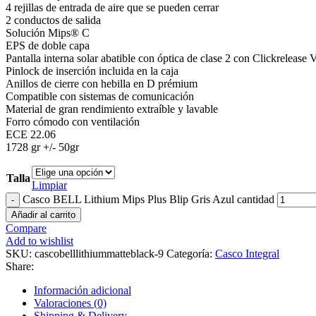
4 rejillas de entrada de aire que se pueden cerrar
2 conductos de salida
Solución Mips® C
EPS de doble capa
Pantalla interna solar abatible con óptica de clase 2 con Clickrelease 
Pinlock de inserción incluida en la caja
Anillos de cierre con hebilla en D prémium
Compatible con sistemas de comunicación
Material de gran rendimiento extraíble y lavable
Forro cómodo con ventilación
ECE 22.06
1728 gr +/- 50gr
Talla
Limpiar
Casco BELL Lithium Mips Plus Blip Gris Azul cantidad
Añadir al carrito
Compare
Add to wishlist
SKU:
cascobelllithiummatteblack-9
Categoría:
Casco Integral
Share:
Información adicional
Valoraciones (0)
Shipping & Delivery