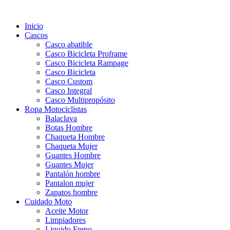
Inicio
Cascos
Casco abatible
Casco Bicicleta Proframe
Casco Bicicleta Rampage
Casco Bicicleta
Casco Custom
Casco Integral
Casco Multipropósito
Ropa Motociclistas
Balaclava
Botas Hombre
Chaqueta Hombre
Chaqueta Mujer
Guantes Hombre
Guantes Mujer
Pantalón hombre
Pantalon mujer
Zapatos hombre
Cuidado Moto
Aceite Motor
Limpiadores
Liquido Freno