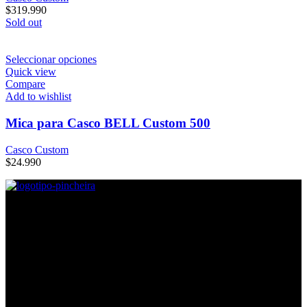
$
319.990
Sold out
Seleccionar opciones
Quick view
Compare
Add to wishlist
Mica para Casco BELL Custom 500
Casco Custom
$
24.990
Direcciones
Lira #605, Esquina Argomedo, Contacto: Mayerlin Silva.
Lira #639, Esquina Ricaurte, Contacto: Nestór Romero
Lira #889, Esquina Coquimbo, Contacto: Karla Pájaro