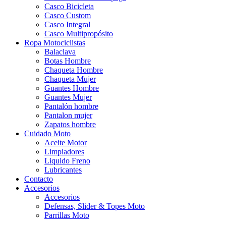
Casco Bicicleta
Casco Custom
Casco Integral
Casco Multipropósito
Ropa Motociclistas
Balaclava
Botas Hombre
Chaqueta Hombre
Chaqueta Mujer
Guantes Hombre
Guantes Mujer
Pantalón hombre
Pantalon mujer
Zapatos hombre
Cuidado Moto
Aceite Motor
Limpiadores
Liquido Freno
Lubricantes
Contacto
Accesorios
Accesorios
Defensas, Slider & Topes Moto
Parrillas Moto