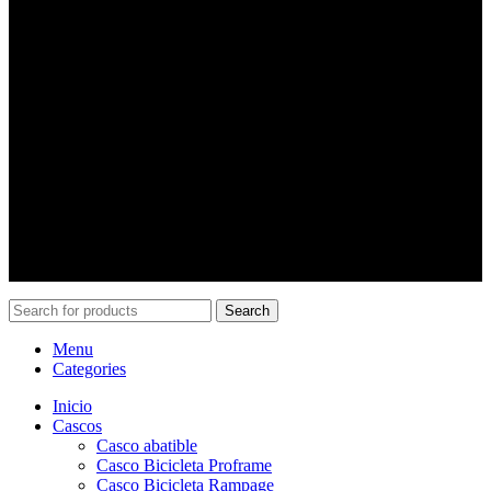
Horarios
Horario:
Lunes a jueves desde las 10:00 a 18:30 hrs.
viernes desde las 10:00 a 18:00 hrs.
Sábados de 10:00 a 15:00
Contacto
Gonzalo Pincheira
:
+56 9 8484 3825
ventas@pincheiramotos.cl
Search
Menu
Categories
Inicio
Cascos
Casco abatible
Casco Bicicleta Proframe
Casco Bicicleta Rampage