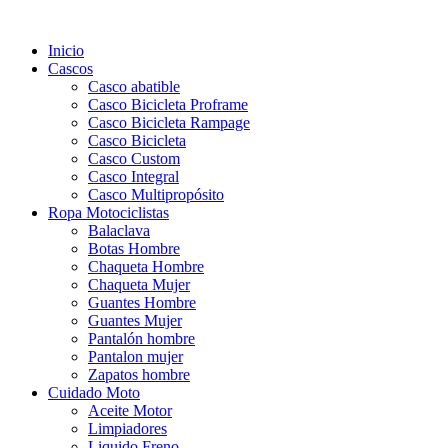
Inicio
Cascos
Casco abatible
Casco Bicicleta Proframe
Casco Bicicleta Rampage
Casco Bicicleta
Casco Custom
Casco Integral
Casco Multipropósito
Ropa Motociclistas
Balaclava
Botas Hombre
Chaqueta Hombre
Chaqueta Mujer
Guantes Hombre
Guantes Mujer
Pantalón hombre
Pantalon mujer
Zapatos hombre
Cuidado Moto
Aceite Motor
Limpiadores
Liquido Freno