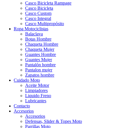
Casco Bicicleta Rampage
Casco Bicicleta
Casco Custom
Casco Integral
Casco Multipropósito
Ropa Motociclistas
Balaclava
Botas Hombre
Chaqueta Hombre
Chaqueta Mujer
Guantes Hombre
Guantes Mujer
Pantalón hombre
Pantalon mujer
Zapatos hombre
Cuidado Moto
Aceite Motor
Limpiadores
Liquido Freno
Lubricantes
Contacto
Accesorios
Accesorios
Defensas, Slider & Topes Moto
Parrillas Moto