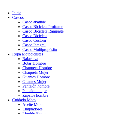
Inicio
Cascos
Casco abatible
Casco Bicicleta Proframe
Casco Bicicleta Rampage
Casco Bicicleta
Casco Custom
Casco Integral
Casco Multipropósito
Ropa Motociclistas
Balaclava
Botas Hombre
Chaqueta Hombre
Chaqueta Mujer
Guantes Hombre
Guantes Mujer
Pantalón hombre
Pantalon mujer
Zapatos hombre
Cuidado Moto
Aceite Motor
Limpiadores
Liquido Freno