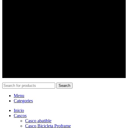
Horarios
Horario:
Lunes a jueves desde las 10:00 a 18:30 hrs.
viernes desde las 10:00 a 18:00 hrs.
Sábados de 10:00 a 15:00
Contacto
Gonzalo Pincheira
:
+56 9 8484 3825
ventas@pincheiramotos.cl
Search
Menu
Categories
Inicio
Cascos
Casco abatible
Casco Bicicleta Proframe