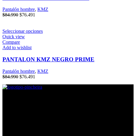
Pantalón hombre
,
KMZ
$
84.990
$
76.491
Seleccionar opciones
Quick view
Compare
Add to wishlist
PANTALON KMZ NEGRO PRIME
Pantalón hombre
,
KMZ
$
84.990
$
76.491
Direcciones
Lira #605, Esquina Argomedo, Contacto: Mayerlin Silva.
Lira #639, Esquina Ricaurte, Contacto: Nestór Romero
Lira #889, Esquina Coquimbo, Contacto: Karla Pájaro