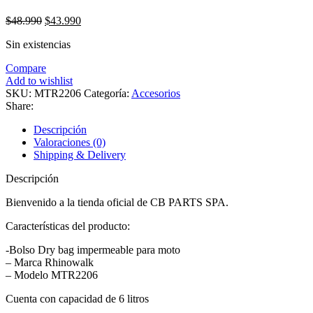
El
El
$
48.990
$
43.990
precio
precio
Sin existencias
original
actual
era:
es:
Compare
$48.990.
$43.990.
Add to wishlist
SKU:
MTR2206
Categoría:
Accesorios
Share:
Descripción
Valoraciones (0)
Shipping & Delivery
Descripción
Bienvenido a la tienda oficial de CB PARTS SPA.
Características del producto:
-Bolso Dry bag impermeable para moto
– Marca Rhinowalk
– Modelo MTR2206
Cuenta con capacidad de 6 litros