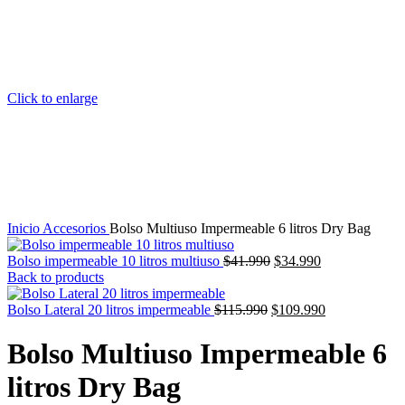
Click to enlarge
Inicio
Accesorios
Bolso Multiuso Impermeable 6 litros Dry Bag
El
El
Bolso impermeable 10 litros multiuso
$
41.990
$
34.990
precio
precio
Back to products
original
actual
El
era:
es:
El
Bolso Lateral 20 litros impermeable
$
115.990
$
109.990
precio
$41.990.
$34.990.
precio
original
actual
Bolso Multiuso Impermeable 6
era:
es:
$115.990.
$109.990.
litros Dry Bag