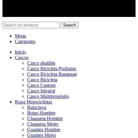
+56 9 8484 3825
ventas@pincheiramotos.cl
Search
Menu
Categories
Inicio
Cascos
Casco abatible
Casco Bicicleta Proframe
Casco Bicicleta Rampage
Casco Bicicleta
Casco Custom
Casco Integral
Casco Multipropósito
Ropa Motociclistas
Balaclava
Botas Hombre
Chaqueta Hombre
Chaqueta Mujer
Guantes Hombre
Guantes Mujer