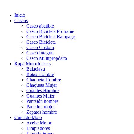
Inicio
Cascos
Casco abatible
Casco Bicicleta Proframe
Casco Bicicleta Rampage
Casco Bicicleta
Casco Custom
Casco Integral
Casco Multipropósito
Ropa Motociclistas
Balaclava
Botas Hombre
Chaqueta Hombre
Chaqueta Mujer
Guantes Hombre
Guantes Mujer
Pantalón hombre
Pantalon mujer
Zapatos hombre
Cuidado Moto
Aceite Motor
Limpiadores
Liquido Freno