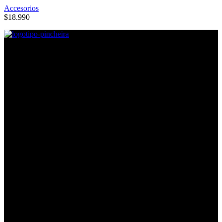
Accesorios
$
18.990
Direcciones
Lira #605, Esquina Argomedo, Contacto: Mayerlin Silva.
Lira #639, Esquina Ricaurte, Contacto: Nestór Romero
Lira #889, Esquina Coquimbo, Contacto: Karla Pájaro
Horarios
Horario:
Lunes a jueves desde las 10:00 a 18:30 hrs.
viernes desde las 10:00 a 18:00 hrs.
Sábados de 10:00 a 15:00
Contacto
Gonzalo Pincheira
: