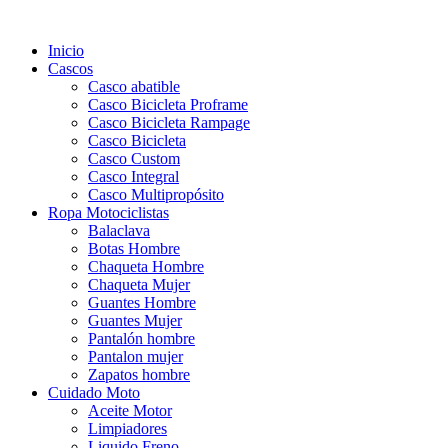
Inicio
Cascos
Casco abatible
Casco Bicicleta Proframe
Casco Bicicleta Rampage
Casco Bicicleta
Casco Custom
Casco Integral
Casco Multipropósito
Ropa Motociclistas
Balaclava
Botas Hombre
Chaqueta Hombre
Chaqueta Mujer
Guantes Hombre
Guantes Mujer
Pantalón hombre
Pantalon mujer
Zapatos hombre
Cuidado Moto
Aceite Motor
Limpiadores
Liquido Freno